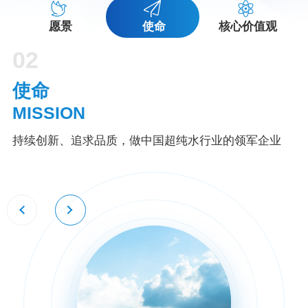
使命
愿景
核心价值观
02
03
使命
核心价值观
MISSION
VALUES
持续创新、追求品质，做中国超纯水行业的领军企业
创新·品质·诚信·共赢